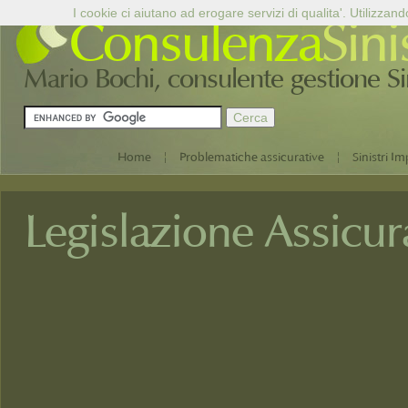
I cookie ci aiutano ad erogare servizi di qualita'. Utilizzand
Consulenza
Sini
Mario Bochi, consulente gestione Sini
|
|
Home
Problematiche assicurative
Sinistri Im
Legislazione Assicur