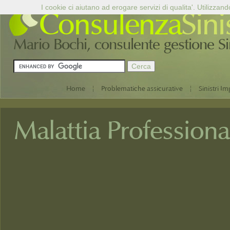
I cookie ci aiutano ad erogare servizi di qualita'. Utilizzand
Consulenza
Sini
Mario Bochi, consulente gestione Sini
|
|
Home
Problematiche assicurative
Sinistri Im
Malattia Professiona