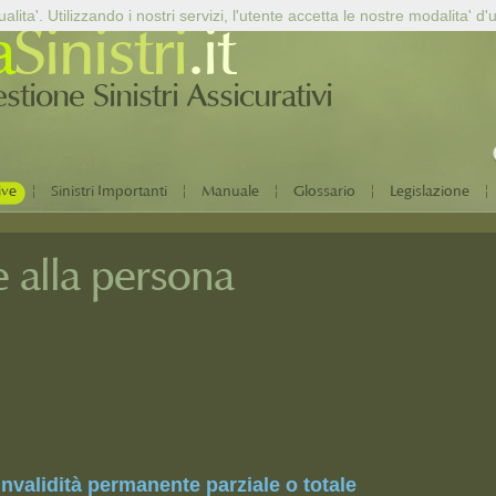
alita'. Utilizzando i nostri servizi, l'utente accetta le nostre modalita' d'
a
Sinistri
.it
tione Sinistri Assicurativi
|
|
|
|
|
ive
Sinistri Importanti
Manuale
Glossario
Legislazione
 alla persona
invalidità permanente parziale o totale