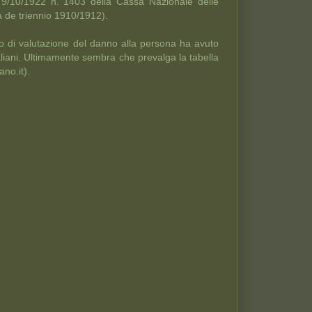
l RD 9/10/1922 n. 1403 della Cassa Nazionale delle
tà de triennio 1910/1912).
io di valutazione del danno alla persona ha avuto
italiani. Ultimamente sembra che prevalga la tabella
ano.it).