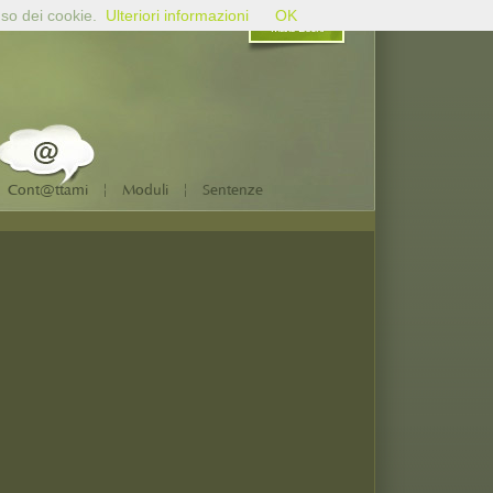
uso dei cookie.
Ulteriori informazioni
OK
Mario Bochi
|
|
Cont@ttami
Moduli
Sentenze