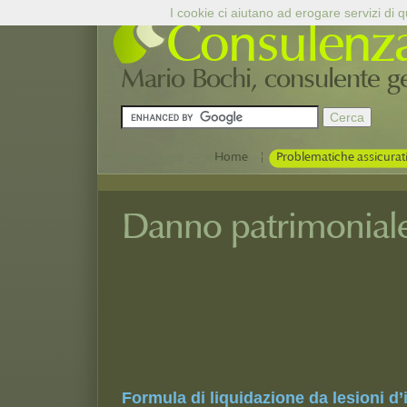
I cookie ci aiutano ad erogare servizi di qu
Consulenz
Mario Bochi, consulente ges
|
Home
Problematiche assicurat
Danno patrimoniale
Formula di liquidazione da lesioni d’