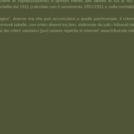
ficienti di capitalizzazione) è spesso riferito alla tabella di cui a
ortalità del 1911 (calcolato con il censimento 1901/1911 e sulla mortali
gico”, diverso ma che può accumularsi a quello patrimoniale, il criter
oli tabelle, con criteri diversi tra loro, elaborate da tutti i tribunali 
tà dei criteri valutativi (può essere reperita in internet: www.tribunale.mil