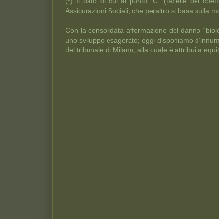
(*) Il dato di cui al punto “C” (tabelle dei coef
Assicurazioni Sociali, che peraltro si basa sulla m
Con la consolidata affermazione del danno “biolo
uno sviluppo esagerato; oggi disponiamo d’innumerev
del tribunale di Milano, alla quale è attribuita equi