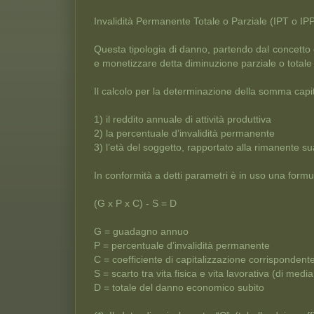
Invalidità Permanente Totale o Parziale (IPT o IP
Questa tipologia di danno, partendo dal concetto 
e monetizzare detta diminuzione parziale o totale 
Il calcolo per la determinazione della somma capi
1) il reddito annuale di attività produttiva
2) la percentuale d’invalidità permanente
3) l’età del soggetto, rapportato alla rimanente su
In conformità a detti parametri è in uso una formu
(G x P x C) - S = D
G = guadagno annuo
P = percentuale d’invalidità permanente
C = coefficiente di capitalizzazione corrispondente 
S = scarto tra vita fisica e vita lavorativa (di med
D = totale del danno economico subito