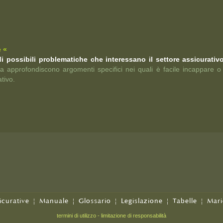
 «
i possibili problematiche che interessano il settore assicurativ
ta approfondiscono argomenti specifici nei quali è facile incappare o
tivo.
icurative
|
Manuale
|
Glossario
|
Legislazione
|
Tabelle
|
Mari
termini di utilizzo - limitazione di responsabilità