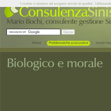
I cookie ci aiutano ad erogare servizi di qualita'. Utilizzand
Consulenza
Sini
Mario Bochi, consulente gestione Sini
|
|
Home
Problematiche assicurative
Sinistri Im
Biologico e morale