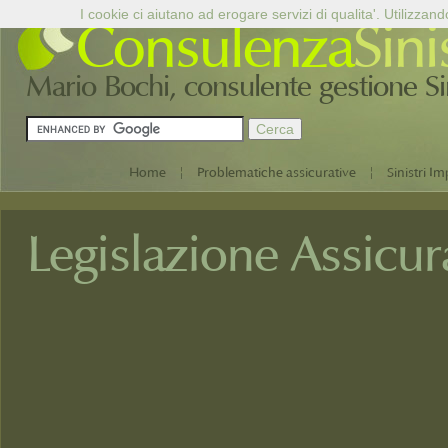
I cookie ci aiutano ad erogare servizi di qualita'. Utilizzand
Consulenza
Sini
Mario Bochi, consulente gestione Sini
|
|
Home
Problematiche assicurative
Sinistri Im
Legislazione Assicur