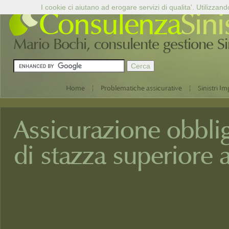
I cookie ci aiutano ad erogare servizi di qualita'. Utilizzand
Consulenza
Sini
Mario Bochi, consulente gestione Sini
|
|
Home
Problematiche assicurative
Sinistri Im
Assicurazione obblig
di stazza superiore 