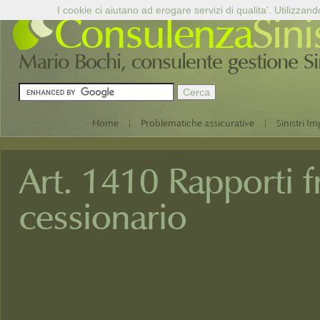
I cookie ci aiutano ad erogare servizi di qualita'. Utilizzand
Consulenza
Sini
Mario Bochi, consulente gestione Sini
|
|
Home
Problematiche assicurative
Sinistri Im
Art. 1410 Rapporti f
cessionario