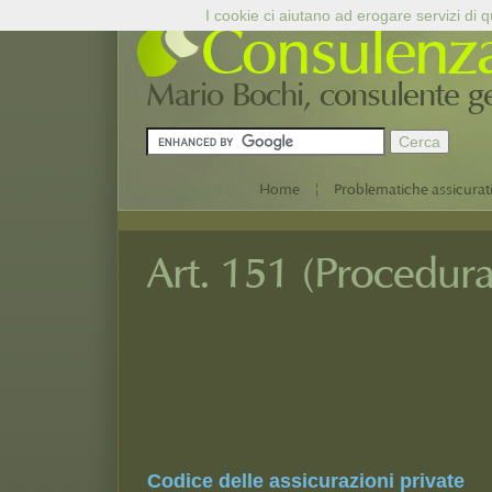
I cookie ci aiutano ad erogare servizi di qu
Consulenz
Mario Bochi, consulente ges
|
Home
Problematiche assicurat
Art. 151 (Procedura
Codice delle assicurazioni private