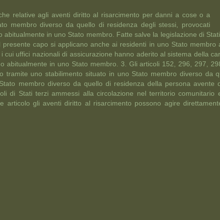
iche relative agli aventi diritto al risarcimento per danni a cose o a
tato membro diverso da quello di residenza degli stessi, provocati
o abitualmente in uno Stato membro. Fatte salve la legislazione di Stati 
 del presente capo si applicano anche ai residenti in uno Stato membro 
i i cui uffici nazionali di assicurazione hanno aderito al sistema della car
ano abitualmente in uno Stato membro. 3. Gli articoli 152, 296, 297, 298
ato tramite uno stabilimento situato in uno Stato membro diverso da qu
tato membro diverso da quello di residenza della persona avente diri
li di Stati terzi ammessi alla circolazione nel territorio comunitario e
ente articolo gli aventi diritto al risarcimento possono agire direttame