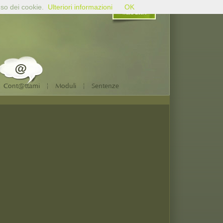
uso dei cookie.
Ulteriori informazioni
OK
Mario Bochi
|
|
Cont@ttami
Moduli
Sentenze