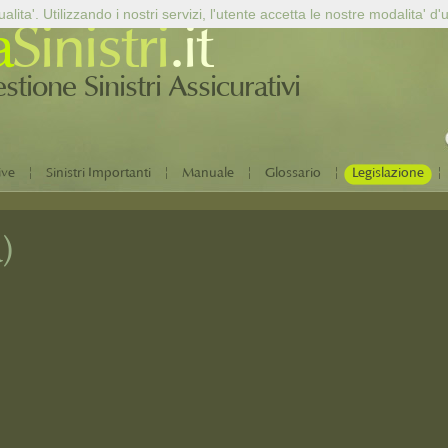
alita'. Utilizzando i nostri servizi, l'utente accetta le nostre modalita' d'
a
Sinistri
.it
tione Sinistri Assicurativi
|
|
|
|
|
ive
Sinistri Importanti
Manuale
Glossario
Legislazione
)