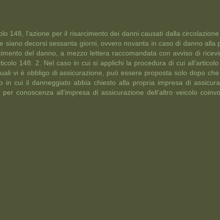
olo 148, l'azione per il risarcimento dei danni causati dalla circolazione 
siano decorsi sessanta giorni, ovvero novanta in caso di danno alla p
sarcimento del danno, a mezzo lettera raccomandata con avviso di ric
rticolo 148. 2. Nel caso in cui si applichi la procedura di cui all’articol
 i quali vi è obbligo di assicurazione, può essere proposta solo dopo ch
 in cui il danneggiato abbia chiesto alla propria impresa di assicur
per conoscenza all’impresa di assicurazione dell’altro veicolo coinv