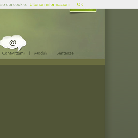
uso dei cookie.
Ulteriori informazioni
OK
Mario Bochi
|
|
Cont@ttami
Moduli
Sentenze