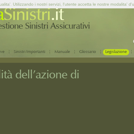
alita'. Utilizzando i nostri servizi, l'utente accetta le nostre modalita' d'
a
Sinistri
.it
tione Sinistri Assicurativi
|
|
|
|
|
ive
Sinistri Importanti
Manuale
Glossario
Legislazione
ità dell'azione di