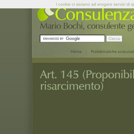
I cookie ci aiutano ad erogare servizi di qu
Consulenz
Mario Bochi, consulente ges
|
Home
Problematiche assicurat
Art. 145 (Proponibil
risarcimento)