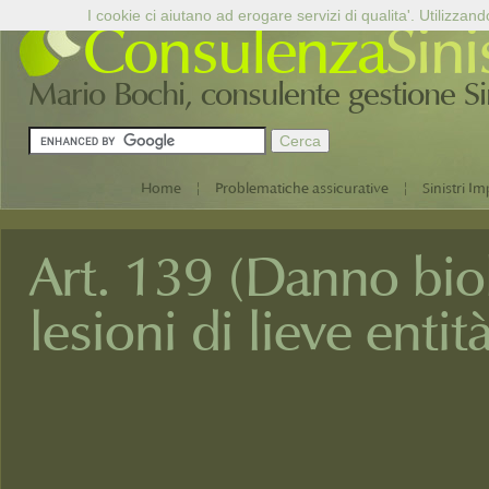
I cookie ci aiutano ad erogare servizi di qualita'. Utilizzand
Consulenza
Sini
Mario Bochi, consulente gestione Sini
|
|
Home
Problematiche assicurative
Sinistri Im
Art. 139 (Danno bio
lesioni di lieve entit