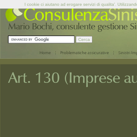
I cookie ci aiutano ad erogare servizi di qualita'. Utilizzand
Consulenza
Sini
Mario Bochi, consulente gestione Sini
|
|
Home
Problematiche assicurative
Sinistri Im
Art. 130 (Imprese au