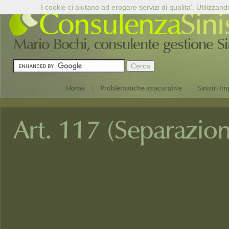
I cookie ci aiutano ad erogare servizi di qualita'. Utilizzand
Consulenza
Sini
Mario Bochi, consulente gestione Sini
|
|
Home
Problematiche assicurative
Sinistri Im
Art. 117 (Separazio