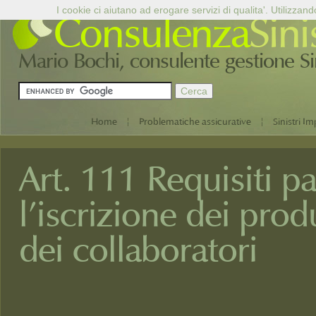
I cookie ci aiutano ad erogare servizi di qualita'. Utilizzand
Consulenza
Sini
Mario Bochi, consulente gestione Sini
|
|
Home
Problematiche assicurative
Sinistri Im
Art. 111 Requisiti pa
l’iscrizione dei produ
dei collaboratori