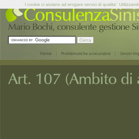
I cookie ci aiutano ad erogare servizi di qualita'. Utilizzand
Consulenza
Sini
Mario Bochi, consulente gestione Sini
|
|
Home
Problematiche assicurative
Sinistri Im
Art. 107 (Ambito di 