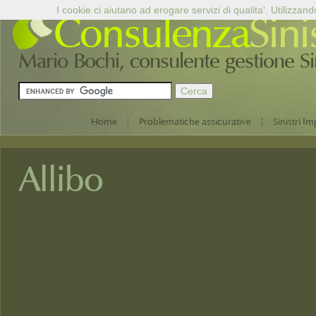
I cookie ci aiutano ad erogare servizi di qualita'. Utilizzand
Consulenza
Sini
Mario Bochi, consulente gestione Sini
|
|
Home
Problematiche assicurative
Sinistri Im
Allibo