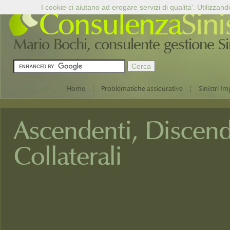
I cookie ci aiutano ad erogare servizi di qualita'. Utilizzand
Consulenza
Sini
Mario Bochi, consulente gestione Sini
|
|
Home
Problematiche assicurative
Sinistri Im
Ascendenti, Discend
Collaterali