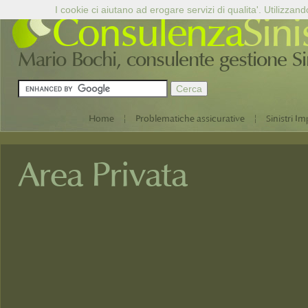
I cookie ci aiutano ad erogare servizi di qualita'. Utilizzand
Consulenza
Sini
Mario Bochi, consulente gestione Sini
|
|
Home
Problematiche assicurative
Sinistri Im
Area Privata