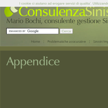
I cookie ci aiutano ad erogare servizi di qualita'. Utilizzand
Consulenza
Sini
Mario Bochi, consulente gestione Sini
|
|
Home
Problematiche assicurative
Sinistri Im
Appendice