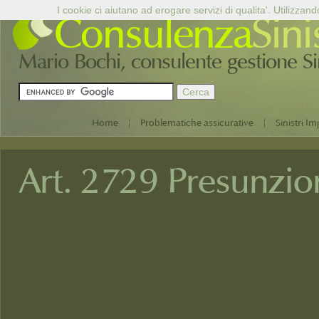
I cookie ci aiutano ad erogare servizi di qualita'. Utilizzand
Consulenza
Sini
Mario Bochi, consulente gestione Sini
|
|
Home
Problematiche assicurative
Sinistri Im
Art. 2729 Presunzio