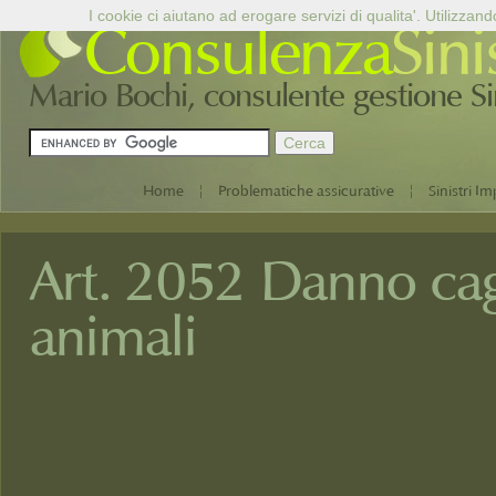
I cookie ci aiutano ad erogare servizi di qualita'. Utilizzand
Consulenza
Sini
Mario Bochi, consulente gestione Sini
|
|
Home
Problematiche assicurative
Sinistri Im
Art. 2052 Danno ca
animali