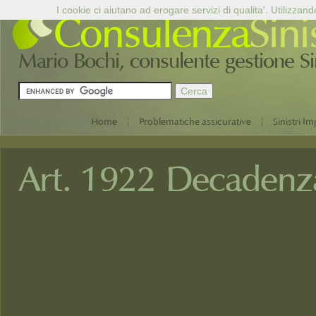
I cookie ci aiutano ad erogare servizi di qualita'. Utilizzand
Consulenza
Sini
Mario Bochi, consulente gestione Sini
|
|
Home
Problematiche assicurative
Sinistri Im
Art. 1922 Decadenza