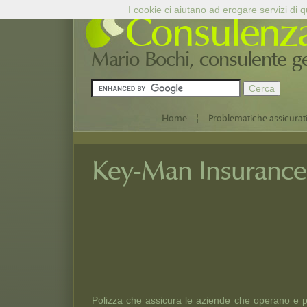
I cookie ci aiutano ad erogare servizi di qu
Consulenz
Mario Bochi, consulente ges
|
Home
Problematiche assicurat
Key-Man Insurance
Polizza che assicura le aziende che operano e p