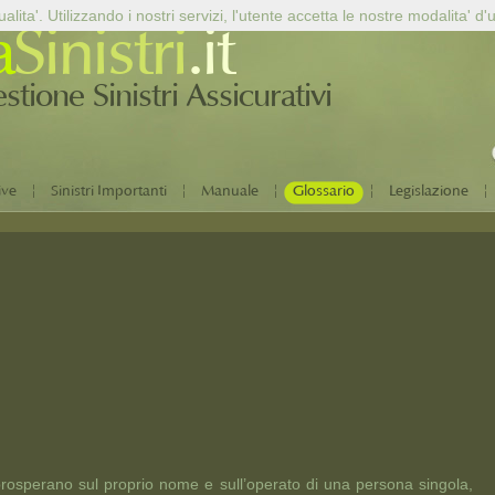
alita'. Utilizzando i nostri servizi, l'utente accetta le nostre modalita' d'
a
Sinistri
.it
tione Sinistri Assicurativi
|
|
|
|
|
ive
Sinistri Importanti
Manuale
Glossario
Legislazione
rosperano sul proprio nome e sull’operato di una persona singola,