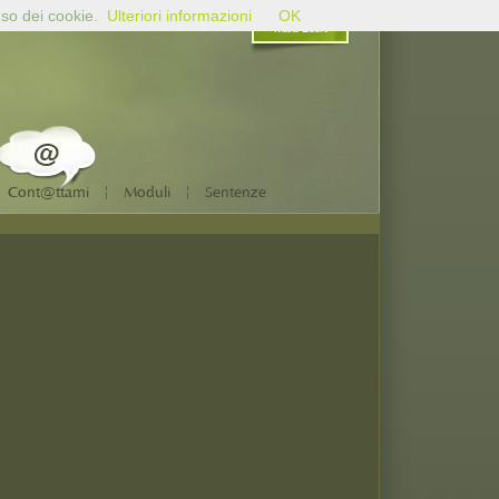
uso dei cookie.
Ulteriori informazioni
OK
Mario Bochi
|
|
Cont@ttami
Moduli
Sentenze